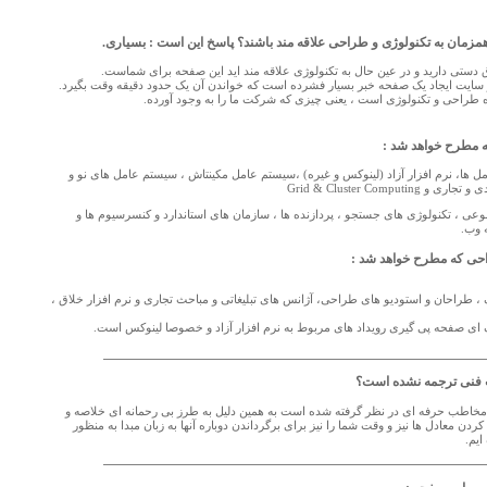
مزمان به تکنولوژی و طراحی علاقه مند باشند؟ پاسخ این است : بسیاری.
ق دستی دارید و در عین حال به تکنولوژی علاقه مند اید این صفحه برای شماست.
 سایت ایجاد یک صفحه خبر بسیار فشرده است که خواندن آن یک حدود دقیقه وقت بگیرد.
ه طراحی و تکنولوژی است ، یعنی چیزی که شرکت ما را به وجود آورده.
 مطرح خواهد شد :
 ها، نرم افزار آزاد (لینوکس و غیره) ،سیستم عامل مکینتاش ، سیستم عامل های نو و
Grid & Cluster Compu
 ، تکنولوژی های جستجو ، پردازنده ها ، سازمان های استاندارد و کنسرسیوم ها و
 وب.
حی که مطرح خواهد شد :
، طراحان و استودیو های طراحی، آژانس های تبلیغاتی و مباحث تجاری و نرم افزار خلاق ،
 ای صفحه پی گیری رویداد های مربوط به نرم افزار آزاد و خصوصا لینوکس است.
 فنی ترجمه نشده است؟
خاطب حرفه ای در نظر گرفته شده است به همین دلیل به طرز بی رحمانه ای خلاصه و
ردن معادل ها نیز و وقت شما را نیز برای برگرداندن دوباره آنها به زبان مبدا به منظور
ایم.