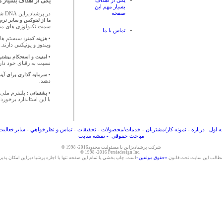
یکی از اهداف بسیار م
یکی از اهداف
بسیار مهم این
صفحه
در پرشیادیزاین DNA شرکت بر اساس نرم افزار آزاد ( Open Source ) بنا شده است.
ما از لینوکس و سایر نرم 
سمت تکنولوژی های مبتنی
تماس با ما
• هزینه کمتر:
سیستم های 
ویندوز و یونیکس دارند.
• امنیت و استحکام بیشتر 
نسبت به رقبای خود دار
• سرمایه گذاری برای آیند
دهند.
• پشتیبانی :
پلتفرم ملی 
با این استاندارد برخوردار باشد شم
 اول
درباره
-
نمونه کار/مشتريان
-
خدمات/محصولات
-
تحقيقات
-
تماس و نظرخواهي
-
ساير فعاليت
مباحث حقوقي
- نقشه سایت
شرکت پرشياديزاين با مسئوليت محدود
© 1998 -2016
© 1998 -201
6
Persiadesign
Inc.
مطالب اين سايت تحت قانون
«حقوق مولفين»
است. چاپ بخشي يا تمام اين صفحه تنها با اجازه پرشيا ديزاين امکان پذ