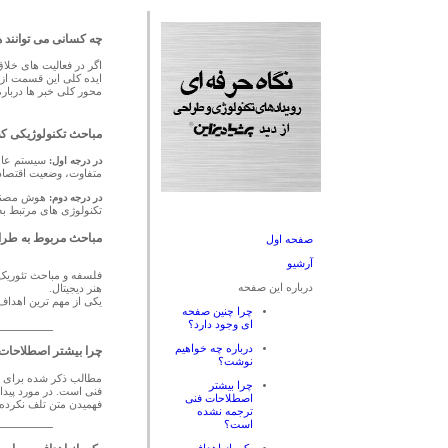
چه کسانی می توانند ه
اگر در فعالیت های خلا
ایده کلی این قسمت از
محور کلی خبر ها دربار
مباحث تکنولوژیکی که
در درجه اول:
سیستم عامل
متفاوت، وضعیت اقتصادی و تجاری و ting
در درجه دوم:
هوش مصنوعی
تکنولوژی های مرتبط به
مباحث مربوط به طرا
صفحه اول
آرشیو
فلسفه و مباحث تئوریک 
درباره این صفحه
هنر دیجیتال.
یکی از مهم ترین اهداف
چرا چنین صفحه
ای وجود دارد؟
درباره چه خواهیم
چرا بیشتر اصطلاحات
نوشت؟
مطالب ذکر شده برای م
چرا بیشتر
فنی است. در مورد پیدا ک
اصطلاحات فنی
فهمیدن متن تلف نکرده 
ترجمه نشده
است؟